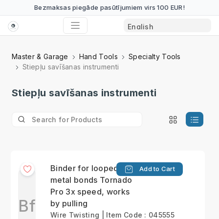
Bezmaksas piegāde pasūtījumiem virs 100 EUR!
Master & Garage
Hand Tools
Specialty Tools
Stiepļu savīšanas instrumenti
Stiepļu savīšanas instrumenti
Binder for looped
Add to Cart
metal bonds Tornado
Pro 3x speed, works
Bf
by pulling
Wire Twisting | Item Code : 045555