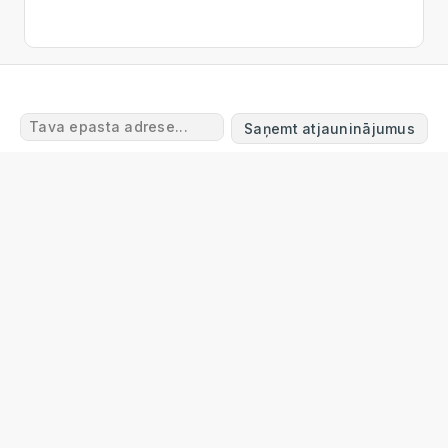
Saņemt atjauninājumus
Lietošanas noteikumi
Atgriešanas un atmaksas
noteikumi
Piegāde
Privātuma politika
Garantijas
noteikumi
Sazinieties ar mums
FAQ
© 2024 Online Tool Box
info@onlinetoolbox.eu
Online Tool Box Ltd
Reg. Nr. 40203563113
BANKING CIRCLE S.A. - GERMAN BRANCH