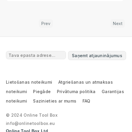
Prev
Next
Saņemt atjauninājumus
Lietošanas noteikumi
Atgriešanas un atmaksas
noteikumi
Piegāde
Privātuma politika
Garantijas
noteikumi
Sazinieties ar mums
FAQ
© 2024 Online Tool Box
info@onlinetoolbox.eu
Online Tool Box Ltd