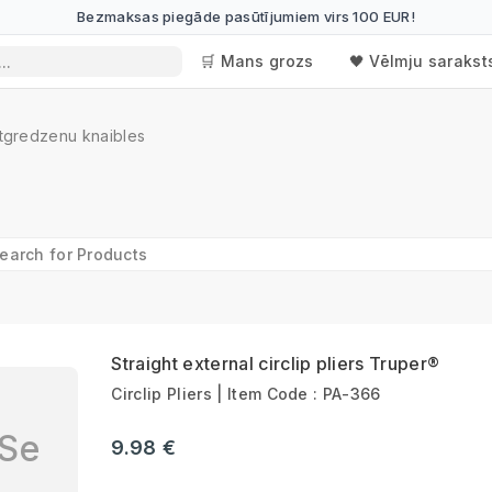
Bezmaksas piegāde pasūtījumiem virs 100 EUR!
🛒 Mans grozs
🖤 Vēlmju sarakst
tgredzenu knaibles
Straight external circlip pliers Truper®
Circlip Pliers | Item Code : PA-366
Se
9.98 €