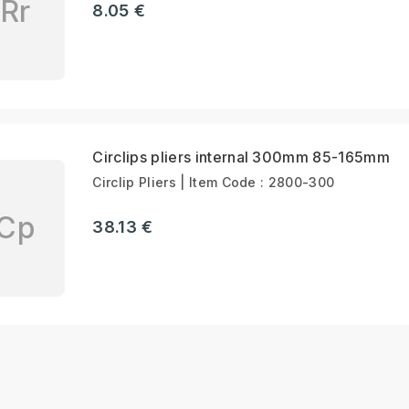
Rr
8.05 €
Circlips pliers internal 300mm 85-165mm
Circlip Pliers | Item Code : 2800-300
Cp
38.13 €