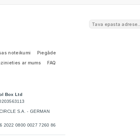
sas noteikumi
Piegāde
zinieties ar mums
FAQ
ol Box Ltd
40203563113
CIRCLE S.A. - GERMAN
6 2022 0800 0027 7260 86