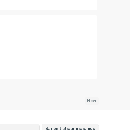
Next
Saņemt atjauninājumus