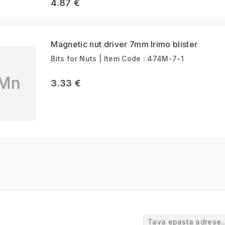
4.87 €
Magnetic nut driver 7mm Irimo blister
Bits for Nuts | Item Code : 474M-7-1
Mn
3.33 €