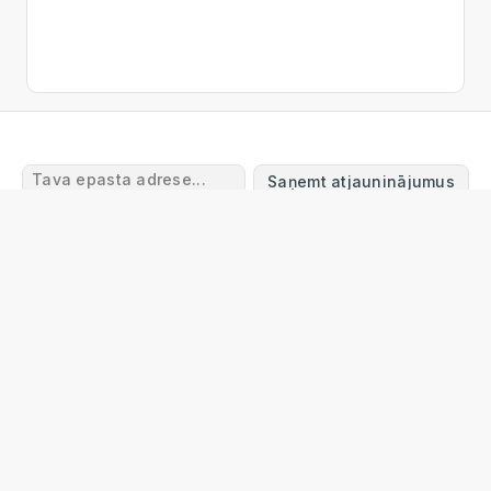
Saņemt atjauninājumus
Lietošanas noteikumi
Atgriešanas un atmaksas
noteikumi
Piegāde
Privātuma politika
Garantijas
noteikumi
Sazinieties ar mums
FAQ
© 2024 Online Tool Box
info@onlinetoolbox.eu
Online Tool Box Ltd
Reg. Nr. 40203563113