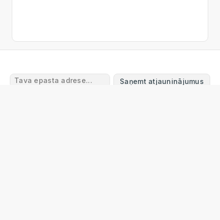
Saņemt atjauninājumus
Lietošanas noteikumi
Atgriešanas un atmaksas
noteikumi
Piegāde
Privātuma politika
Garantijas
noteikumi
Sazinieties ar mums
FAQ
© 2024 Online Tool Box
info@onlinetoolbox.eu
Online Tool Box Ltd
Reg. Nr. 40203563113