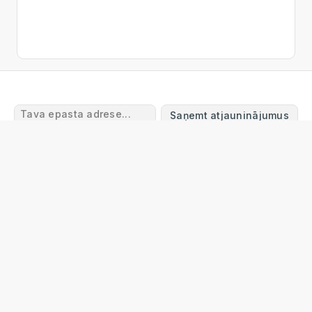
Saņemt atjauninājumus
Lietošanas noteikumi
Atgriešanas un atmaksas
noteikumi
Piegāde
Privātuma politika
Garantijas
noteikumi
Sazinieties ar mums
FAQ
© 2024 Online Tool Box
info@onlinetoolbox.eu
Online Tool Box Ltd
Reg. Nr. 40203563113