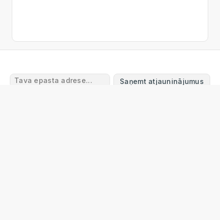
Saņemt atjauninājumus
Lietošanas noteikumi
Atgriešanas un atmaksas
noteikumi
Piegāde
Privātuma politika
Garantijas
noteikumi
Sazinieties ar mums
FAQ
© 2024 Online Tool Box
info@onlinetoolbox.eu
Online Tool Box Ltd
Reg. Nr. 40203563113