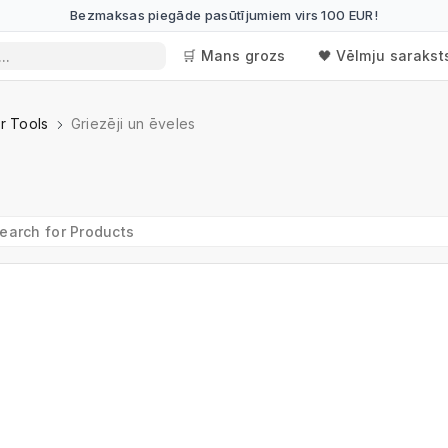
Bezmaksas piegāde pasūtījumiem virs 100 EUR!
🛒 Mans grozs
🖤 Vēlmju sarakst
r Tools
Griezēji un ēveles