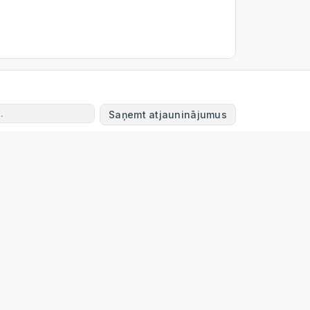
Saņemt atjauninājumus
Powered by
ERPNext