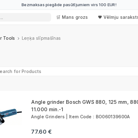
Bezmaksas piegāde pasūtījumiem virs 100 EUR!
🛒 Mans grozs
🖤 Vēlmju sarakst
r Tools
Leņķa slīpmašīnas
Angle grinder Bosch GWS 880, 125 mm, 88
11.000 min.-1
Angle Grinders | Item Code : BO060139600A
77.60 €