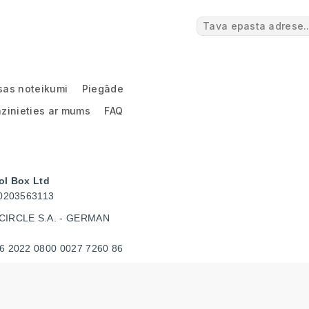
sas noteikumi
Piegāde
zinieties ar mums
FAQ
ol Box Ltd
40203563113
CIRCLE S.A. - GERMAN
6 2022 0800 0027 7260 86