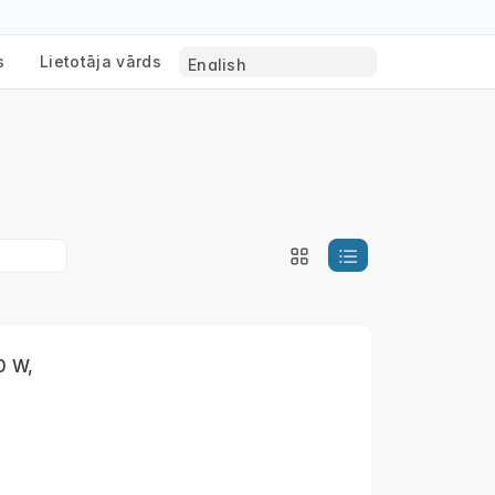
s
Lietotāja vārds
0 W,