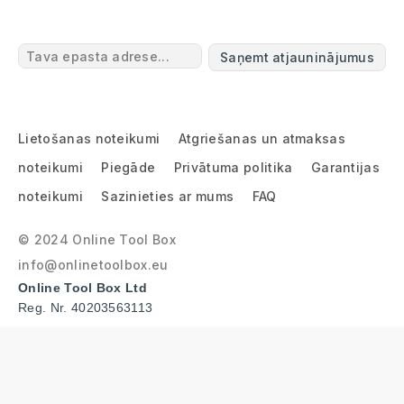
Saņemt atjauninājumus
Lietošanas noteikumi
Atgriešanas un atmaksas
noteikumi
Piegāde
Privātuma politika
Garantijas
noteikumi
Sazinieties ar mums
FAQ
© 2024 Online Tool Box
info@onlinetoolbox.eu
Online Tool Box Ltd
Reg. Nr. 40203563113
BANKING CIRCLE S.A. - GERMAN BRANCH
IBAN: DE96 2022 0800 0027 7260 86