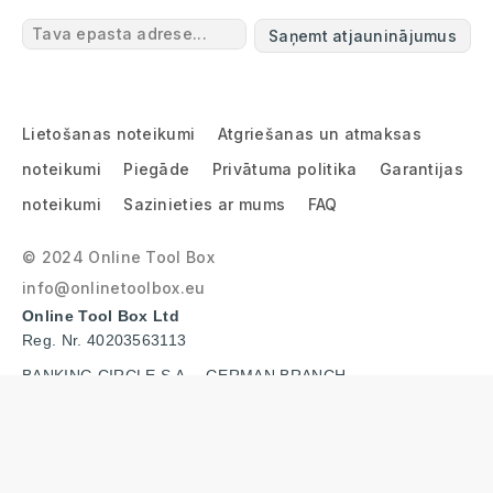
Saņemt atjauninājumus
Lietošanas noteikumi
Atgriešanas un atmaksas
noteikumi
Piegāde
Privātuma politika
Garantijas
noteikumi
Sazinieties ar mums
FAQ
© 2024 Online Tool Box
info@onlinetoolbox.eu
Online Tool Box Ltd
Reg. Nr. 40203563113
BANKING CIRCLE S.A. - GERMAN BRANCH
IBAN: DE96 2022 0800 0027 7260 86