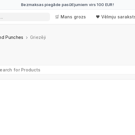
Bezmaksas piegāde pasūtījumiem virs 100 EUR!
🛒 Mans grozs
🖤 Vēlmju sarakst
and Punches
Griezēji