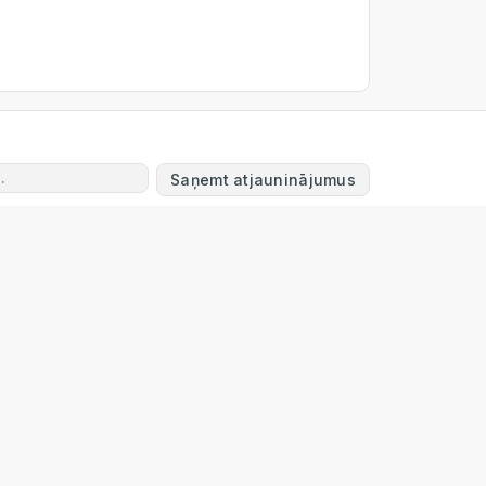
Saņemt atjauninājumus
Powered by
ERPNext