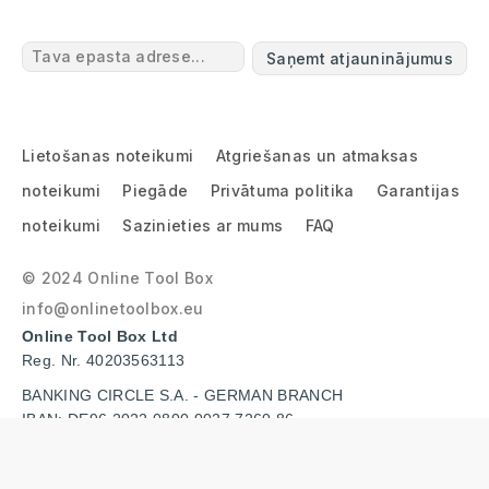
Saņemt atjauninājumus
Lietošanas noteikumi
Atgriešanas un atmaksas
noteikumi
Piegāde
Privātuma politika
Garantijas
noteikumi
Sazinieties ar mums
FAQ
© 2024 Online Tool Box
info@onlinetoolbox.eu
Online Tool Box Ltd
Reg. Nr. 40203563113
BANKING CIRCLE S.A. - GERMAN BRANCH
IBAN: DE96 2022 0800 0027 7260 86