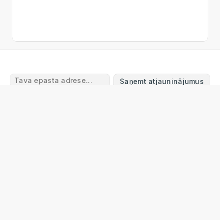
Saņemt atjauninājumus
Lietošanas noteikumi
Atgriešanas un atmaksas
noteikumi
Piegāde
Privātuma politika
Garantijas
noteikumi
Sazinieties ar mums
FAQ
© 2024 Online Tool Box
info@onlinetoolbox.eu
Online Tool Box Ltd
Reg. Nr. 40203563113