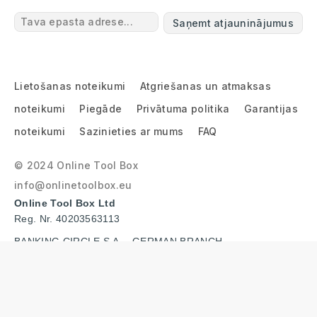
Saņemt atjauninājumus
Lietošanas noteikumi
Atgriešanas un atmaksas
noteikumi
Piegāde
Privātuma politika
Garantijas
noteikumi
Sazinieties ar mums
FAQ
© 2024 Online Tool Box
info@onlinetoolbox.eu
Online Tool Box Ltd
Reg. Nr. 40203563113
BANKING CIRCLE S.A. - GERMAN BRANCH
IBAN: DE96 2022 0800 0027 7260 86