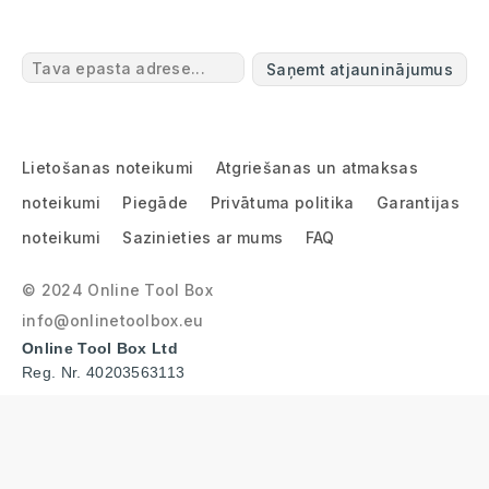
Saņemt atjauninājumus
Lietošanas noteikumi
Atgriešanas un atmaksas
noteikumi
Piegāde
Privātuma politika
Garantijas
noteikumi
Sazinieties ar mums
FAQ
© 2024 Online Tool Box
info@onlinetoolbox.eu
Online Tool Box Ltd
Reg. Nr. 40203563113
BANKING CIRCLE S.A. - GERMAN BRANCH
IBAN: DE96 2022 0800 0027 7260 86