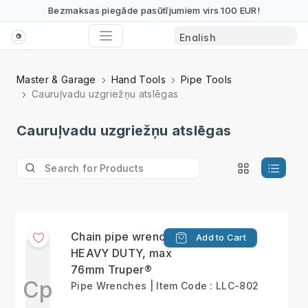
Bezmaksas piegāde pasūtījumiem virs 100 EUR!
Master & Garage
Hand Tools
Pipe Tools
Cauruļvadu uzgriežņu atslēgas
Cauruļvadu uzgriežņu atslēgas
Chain pipe wrench
Add to Cart
HEAVY DUTY, max
76mm Truper®
Cp
Pipe Wrenches | Item Code : LLC-802