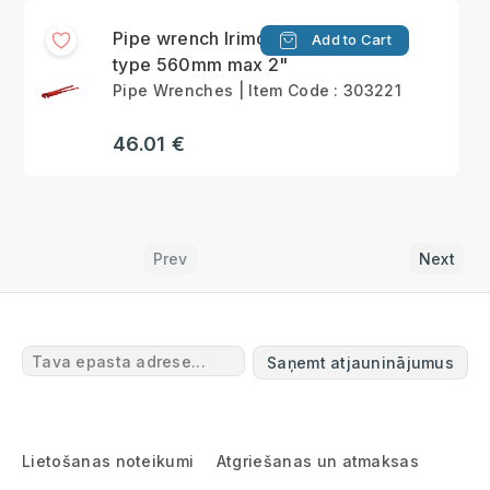
Pipe wrench Irimo L-
Add to Cart
type 560mm max 2"
Pipe Wrenches | Item Code : 303221
46.01 €
Prev
Next
Saņemt atjauninājumus
Lietošanas noteikumi
Atgriešanas un atmaksas