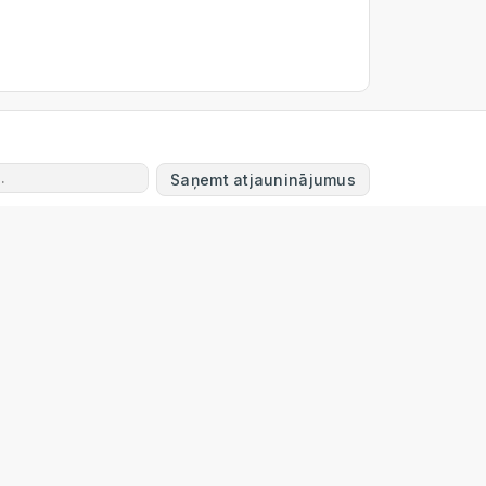
Saņemt atjauninājumus
Powered by
ERPNext